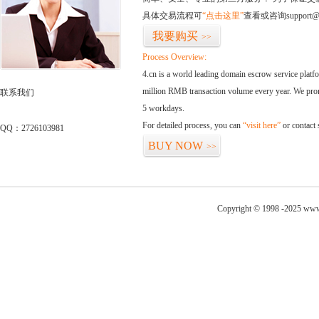
具体交易流程可
“点击这里”
查看或咨询support@
我要购买
>>
Process Overview:
4.cn is a world leading domain escrow service plat
million RMB transaction volume every year. We promi
联系我们
5 workdays.
For detailed process, you can
“visit here”
or contact
QQ：2726103981
BUY NOW
>>
Copyright © 1998 -2025 www