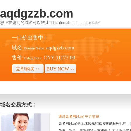
aqdgzzb.com
您正在访问的域名可以转让!This domain name is for sale!
一口价出售中！
域名
aqdgzzb.com
Domain Name:
售价
CNY 11177.00
Listing Price:
立即购买
BUY NOW
>>
>>
域名交易方式：
通过金名网(4.cn) 中介交易
金名网(4.cn)是全球领先的域名交易服务机
简单、安全、专业的第三方服务！ 为了保证交